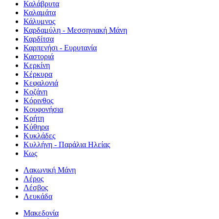
Καλάβρυτα
Καλαμάτα
Κάλυμνος
Καρδαμύλη - Μεσσηνιακή Μάνη
Καρδίτσα
Καρπενήσι - Ευρυτανία
Καστοριά
Κερκίνη
Κέρκυρα
Κεφαλονιά
Κοζάνη
Κόρινθος
Κουφονήσια
Κρήτη
Κύθηρα
Κυκλάδες
Κυλλήνη - Παράλια Ηλείας
Κως
Λακωνική Μάνη
Λέρος
Λέσβος
Λευκάδα
Μακεδονία