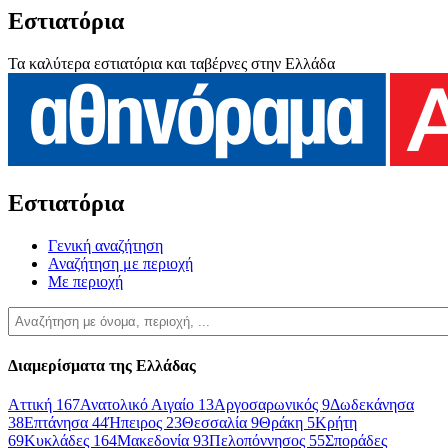
Εστιατόρια
Τα καλύτερα εστιατόρια και ταβέρνες στην Ελλάδα
Εστιατόρια
Γενική αναζήτηση
Αναζήτηση με περιοχή
Με περιοχή
Διαμερίσματα της Ελλάδας
Αττική
167
Ανατολικό Αιγαίο
13
Αργοσαρωνικός
9
Δωδεκάνησα
38
Επτάνησα
44
Ήπειρος
23
Θεσσαλία
9
Θράκη
5
Κρήτη
69
Κυκλάδες
164
Μακεδονία
93
Πελοπόννησος
55
Σποράδες