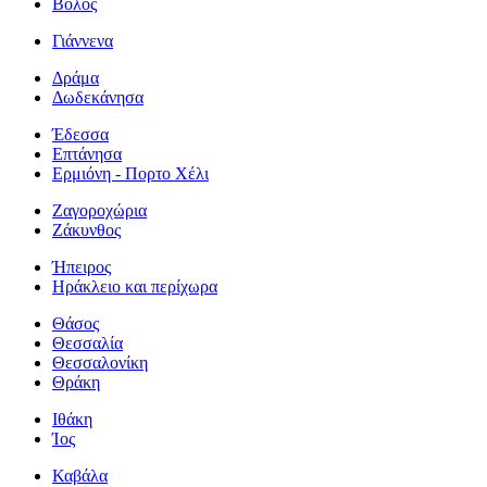
Βόλος
Γιάννενα
Δράμα
Δωδεκάνησα
Έδεσσα
Επτάνησα
Ερμιόνη - Πορτο Χέλι
Ζαγοροχώρια
Ζάκυνθος
Ήπειρος
Ηράκλειο και περίχωρα
Θάσος
Θεσσαλία
Θεσσαλονίκη
Θράκη
Ιθάκη
Ίος
Καβάλα