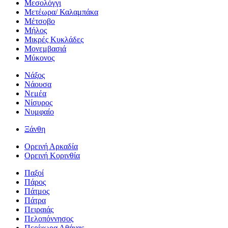
Μεσολόγγι
Μετέωρα/ Καλαμπάκα
Μέτσοβο
Μήλος
Μικρές Κυκλάδες
Μονεμβασιά
Μύκονος
Νάξος
Νάουσα
Νεμέα
Νίσυρος
Νυμφαίο
Ξάνθη
Ορεινή Αρκαδία
Ορεινή Κορινθία
Παξοί
Πάρος
Πάτμος
Πάτρα
Πειραιάς
Πελοπόννησος
Περίχωρα Αθήνας