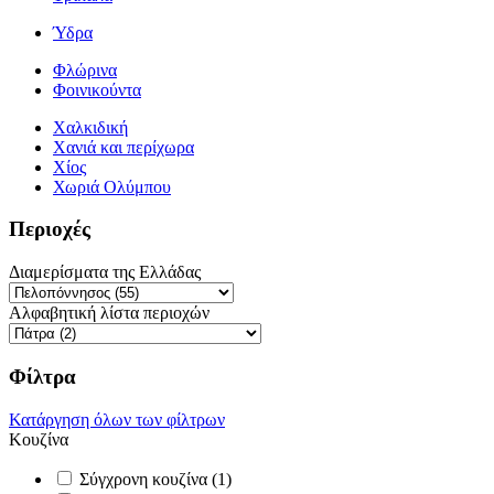
Ύδρα
Φλώρινα
Φοινικούντα
Χαλκιδική
Χανιά και περίχωρα
Χίος
Χωριά Ολύμπου
Περιοχές
Διαμερίσματα της Ελλάδας
Αλφαβητική λίστα περιοχών
Φίλτρα
Κατάργηση όλων των φίλτρων
Κουζίνα
Σύγχρονη κουζίνα (1)