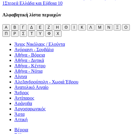
1
Στερεά Ελλάδα και Εύβοια
10
Αλφαβητική λίστα περιοχών
Α
Β
Γ
Δ
Ε
Ζ
Η
Θ
Ι
Κ
Λ
Μ
Ν
Ξ
Ο
Π
Ρ
Σ
Τ
Υ
Φ
Χ
Άγιος Νικόλαος / Ελούντα
Αγόριανη - Σουβάλα
Αθήνα - Βόρεια
Αθήνα - Δυτικά
Αθήνα - Κέντρο
Αθήνα - Νότια
Αίγινα
Αλεξανδρούπολη - Χωριά Έβρου
Ανατολικό Αιγαίο
Άνδρος
Αντίπαρος
Αράχοβα
Αργοσαρωνικός
Άρτα
Αττική
Βέροια