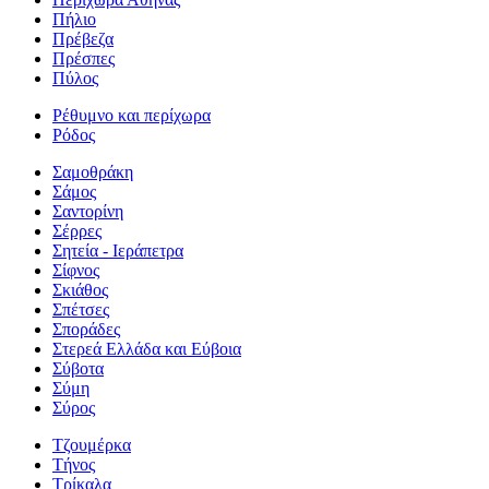
Πήλιο
Πρέβεζα
Πρέσπες
Πύλος
Ρέθυμνο και περίχωρα
Ρόδος
Σαμοθράκη
Σάμος
Σαντορίνη
Σέρρες
Σητεία - Ιεράπετρα
Σίφνος
Σκιάθος
Σπέτσες
Σποράδες
Στερεά Ελλάδα και Εύβοια
Σύβοτα
Σύμη
Σύρος
Τζουμέρκα
Τήνος
Τρίκαλα