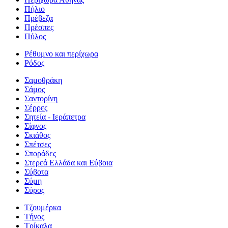
Πήλιο
Πρέβεζα
Πρέσπες
Πύλος
Ρέθυμνο και περίχωρα
Ρόδος
Σαμοθράκη
Σάμος
Σαντορίνη
Σέρρες
Σητεία - Ιεράπετρα
Σίφνος
Σκιάθος
Σπέτσες
Σποράδες
Στερεά Ελλάδα και Εύβοια
Σύβοτα
Σύμη
Σύρος
Τζουμέρκα
Τήνος
Τρίκαλα