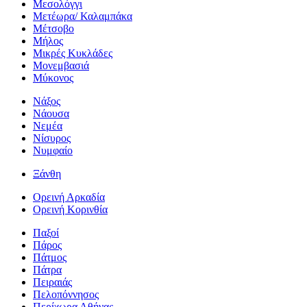
Μεσολόγγι
Μετέωρα/ Καλαμπάκα
Μέτσοβο
Μήλος
Μικρές Κυκλάδες
Μονεμβασιά
Μύκονος
Νάξος
Νάουσα
Νεμέα
Νίσυρος
Νυμφαίο
Ξάνθη
Ορεινή Αρκαδία
Ορεινή Κορινθία
Παξοί
Πάρος
Πάτμος
Πάτρα
Πειραιάς
Πελοπόννησος
Περίχωρα Αθήνας