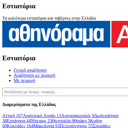
Εστιατόρια
Τα καλύτερα εστιατόρια και ταβέρνες στην Ελλάδα
Εστιατόρια
Γενική αναζήτηση
Αναζήτηση με περιοχή
Με περιοχή
Διαμερίσματα της Ελλάδας
Αττική
167
Ανατολικό Αιγαίο
13
Αργοσαρωνικός
9
Δωδεκάνησα
38
Επτάνησα
44
Ήπειρος
23
Θεσσαλία
9
Θράκη
5
Κρήτη
69
Κυκλάδες
164
Μακεδονία
93
Πελοπόννησος
55
Σποράδες