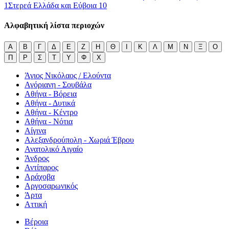
1
Στερεά Ελλάδα και Εύβοια
10
Αλφαβητική λίστα περιοχών
Α
Β
Γ
Δ
Ε
Ζ
Η
Θ
Ι
Κ
Λ
Μ
Ν
Ξ
Ο
Π
Ρ
Σ
Τ
Υ
Φ
Χ
Άγιος Νικόλαος / Ελούντα
Αγόριανη - Σουβάλα
Αθήνα - Βόρεια
Αθήνα - Δυτικά
Αθήνα - Κέντρο
Αθήνα - Νότια
Αίγινα
Αλεξανδρούπολη - Χωριά Έβρου
Ανατολικό Αιγαίο
Άνδρος
Αντίπαρος
Αράχοβα
Αργοσαρωνικός
Άρτα
Αττική
Βέροια