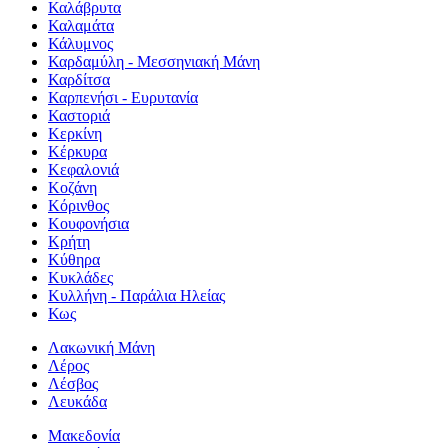
Καλάβρυτα
Καλαμάτα
Κάλυμνος
Καρδαμύλη - Μεσσηνιακή Μάνη
Καρδίτσα
Καρπενήσι - Ευρυτανία
Καστοριά
Κερκίνη
Κέρκυρα
Κεφαλονιά
Κοζάνη
Κόρινθος
Κουφονήσια
Κρήτη
Κύθηρα
Κυκλάδες
Κυλλήνη - Παράλια Ηλείας
Κως
Λακωνική Μάνη
Λέρος
Λέσβος
Λευκάδα
Μακεδονία