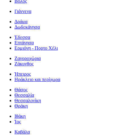
Βόλος
Γιάννενα
Δράμα
Δωδεκάνησα
Έδεσσα
Επτάνησα
Ερμιόνη - Πορτο Χέλι
Ζαγοροχώρια
Ζάκυνθος
Ήπειρος
Ηράκλειο και περίχωρα
Θάσος
Θεσσαλία
Θεσσαλονίκη
Θράκη
Ιθάκη
Ίος
Καβάλα