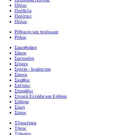
Πήλιο
Πρέβεζα
Πρέσπες
Πύλος
Ρέθυμνο και περίχωρα
Ρόδος
Σαμοθράκη
Σάμος
Σαντορίνη
Σέρρες
Σητεία - Ιεράπετρα
Σίφνος
Σκιάθος
Σπέτσες
Σποράδες
Στερεά Ελλάδα και Εύβοια
Σύβοτα
Σύμη
Σύρος
Τζουμέρκα
Τήνος
Τρίκαλα