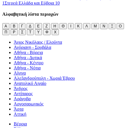
1
Στερεά Ελλάδα και Εύβοια
10
Αλφαβητική λίστα περιοχών
Α
Β
Γ
Δ
Ε
Ζ
Η
Θ
Ι
Κ
Λ
Μ
Ν
Ξ
Ο
Π
Ρ
Σ
Τ
Υ
Φ
Χ
Άγιος Νικόλαος / Ελούντα
Αγόριανη - Σουβάλα
Αθήνα - Βόρεια
Αθήνα - Δυτικά
Αθήνα - Κέντρο
Αθήνα - Νότια
Αίγινα
Αλεξανδρούπολη - Χωριά Έβρου
Ανατολικό Αιγαίο
Άνδρος
Αντίπαρος
Αράχοβα
Αργοσαρωνικός
Άρτα
Αττική
Βέροια