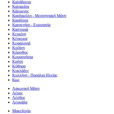
Καλάβρυτα
Καλαμάτα
Κάλυμνος
Καρδαμύλη - Μεσσηνιακή Μάνη
Καρδίτσα
Καρπενήσι - Ευρυτανία
Καστοριά
Κερκίνη
Κέρκυρα
Κεφαλονιά
Κοζάνη
Κόρινθος
Κουφονήσια
Κρήτη
Κύθηρα
Κυκλάδες
Κυλλήνη - Παράλια Ηλείας
Κως
Λακωνική Μάνη
Λέρος
Λέσβος
Λευκάδα
Μακεδονία