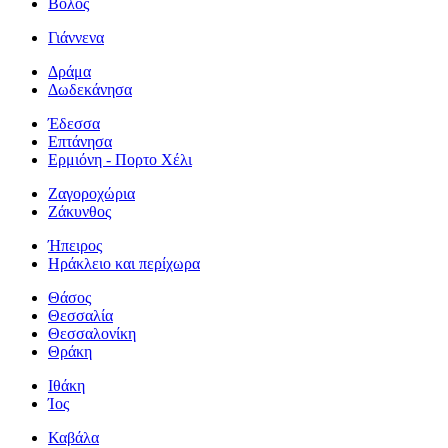
Βόλος
Γιάννενα
Δράμα
Δωδεκάνησα
Έδεσσα
Επτάνησα
Ερμιόνη - Πορτο Χέλι
Ζαγοροχώρια
Ζάκυνθος
Ήπειρος
Ηράκλειο και περίχωρα
Θάσος
Θεσσαλία
Θεσσαλονίκη
Θράκη
Ιθάκη
Ίος
Καβάλα