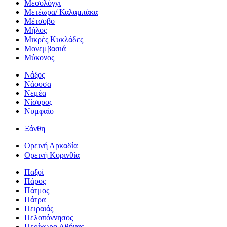
Μεσολόγγι
Μετέωρα/ Καλαμπάκα
Μέτσοβο
Μήλος
Μικρές Κυκλάδες
Μονεμβασιά
Μύκονος
Νάξος
Νάουσα
Νεμέα
Νίσυρος
Νυμφαίο
Ξάνθη
Ορεινή Αρκαδία
Ορεινή Κορινθία
Παξοί
Πάρος
Πάτμος
Πάτρα
Πειραιάς
Πελοπόννησος
Περίχωρα Αθήνας