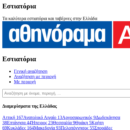
Εστιατόρια
Τα καλύτερα εστιατόρια και ταβέρνες στην Ελλάδα
Εστιατόρια
Γενική αναζήτηση
Αναζήτηση με περιοχή
Με περιοχή
Διαμερίσματα της Ελλάδας
Αττική
167
Ανατολικό Αιγαίο
13
Αργοσαρωνικός
9
Δωδεκάνησα
38
Επτάνησα
44
Ήπειρος
23
Θεσσαλία
9
Θράκη
5
Κρήτη
69
Κυκλάδες
164
Μακεδονία
93
Πελοπόννησος
55
Σποράδες