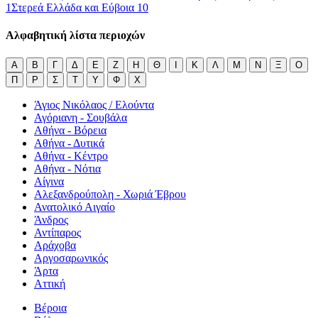
1
Στερεά Ελλάδα και Εύβοια
10
Αλφαβητική λίστα περιοχών
Α
Β
Γ
Δ
Ε
Ζ
Η
Θ
Ι
Κ
Λ
Μ
Ν
Ξ
Ο
Π
Ρ
Σ
Τ
Υ
Φ
Χ
Άγιος Νικόλαος / Ελούντα
Αγόριανη - Σουβάλα
Αθήνα - Βόρεια
Αθήνα - Δυτικά
Αθήνα - Κέντρο
Αθήνα - Νότια
Αίγινα
Αλεξανδρούπολη - Χωριά Έβρου
Ανατολικό Αιγαίο
Άνδρος
Αντίπαρος
Αράχοβα
Αργοσαρωνικός
Άρτα
Αττική
Βέροια