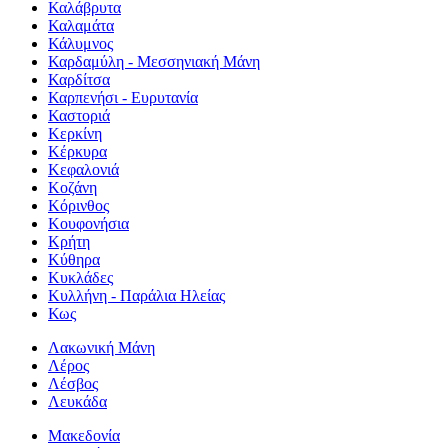
Καλάβρυτα
Καλαμάτα
Κάλυμνος
Καρδαμύλη - Μεσσηνιακή Μάνη
Καρδίτσα
Καρπενήσι - Ευρυτανία
Καστοριά
Κερκίνη
Κέρκυρα
Κεφαλονιά
Κοζάνη
Κόρινθος
Κουφονήσια
Κρήτη
Κύθηρα
Κυκλάδες
Κυλλήνη - Παράλια Ηλείας
Κως
Λακωνική Μάνη
Λέρος
Λέσβος
Λευκάδα
Μακεδονία