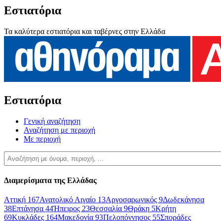
Εστιατόρια
Τα καλύτερα εστιατόρια και ταβέρνες στην Ελλάδα
Εστιατόρια
Γενική αναζήτηση
Αναζήτηση με περιοχή
Με περιοχή
Διαμερίσματα της Ελλάδας
Αττική
167
Ανατολικό Αιγαίο
13
Αργοσαρωνικός
9
Δωδεκάνησα
38
Επτάνησα
44
Ήπειρος
23
Θεσσαλία
9
Θράκη
5
Κρήτη
69
Κυκλάδες
164
Μακεδονία
93
Πελοπόννησος
55
Σποράδες