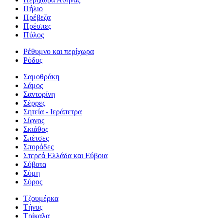
Πήλιο
Πρέβεζα
Πρέσπες
Πύλος
Ρέθυμνο και περίχωρα
Ρόδος
Σαμοθράκη
Σάμος
Σαντορίνη
Σέρρες
Σητεία - Ιεράπετρα
Σίφνος
Σκιάθος
Σπέτσες
Σποράδες
Στερεά Ελλάδα και Εύβοια
Σύβοτα
Σύμη
Σύρος
Τζουμέρκα
Τήνος
Τρίκαλα