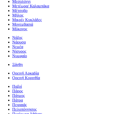
Μεσολόγγι
Μετέωρα/ Καλαμπάκα
Μέτσοβο
Μήλος
Μικρές Κυκλάδες
Μονεμβασιά
Μύκονος
Νάξος
Νάουσα
Νεμέα
Νίσυρος
Νυμφαίο
Ξάνθη
Ορεινή Αρκαδία
Ορεινή Κορινθία
Παξοί
Πάρος
Πάτμος
Πάτρα
Πειραιάς
Πελοπόννησος
Περίχωρα Αθήνας