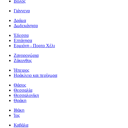
Βόλος
Γιάννενα
Δράμα
Δωδεκάνησα
Έδεσσα
Επτάνησα
Ερμιόνη - Πορτο Χέλι
Ζαγοροχώρια
Ζάκυνθος
Ήπειρος
Ηράκλειο και περίχωρα
Θάσος
Θεσσαλία
Θεσσαλονίκη
Θράκη
Ιθάκη
Ίος
Καβάλα